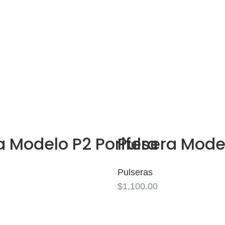
Pulseras
ra complementar un look diario versátil, natural y elega
u diseño atemporal permite combinarlas con otros accesori
a Modelo P2 Porifera
Pulsera Mode
Pulseras
$
1,100.00