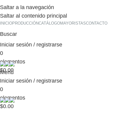
Saltar a la navegación
Saltar al contenido principal
INICIO
PRODUCCIÓN
CATÁLOGO
MAYORISTAS
CONTACTO
Buscar
Iniciar sesión / registrarse
0
elementos
$
0.00
Menú
Iniciar sesión / registrarse
0
elementos
$
0.00