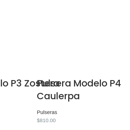
nte. Son cómodas y están realizadas para un uso rudo, no
os sin competir.
lo P3 Zostera
Pulsera Modelo P4
Caulerpa
Pulseras
$
810.00