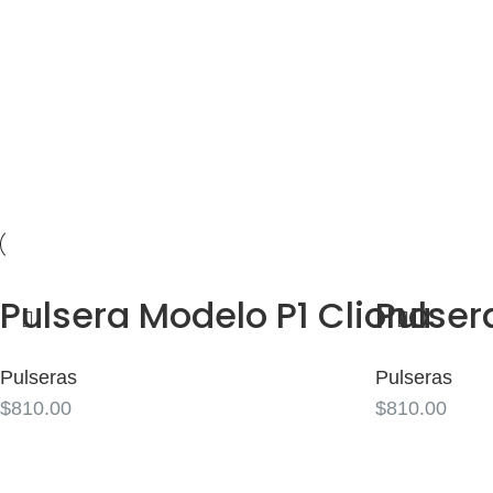
Con una apariencia discreta pero con carácter, ideal pa
necesitas quitártela para hacer ejercicio o ir al mar. S
Pulsera Modelo P1 Cliona
Pulser
Pulseras
Pulseras
$
810.00
$
810.00